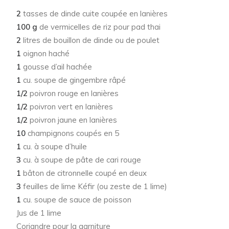
2
tasses de dinde cuite coupée en lanières
100 g
de vermicelles de riz pour pad thai
2
litres de bouillon de dinde ou de poulet
1
oignon haché
1
gousse d’ail hachée
1
cu. soupe de gingembre râpé
1/2
poivron rouge en lanières
1/2
poivron vert en lanières
1/2
poivron jaune en lanières
10
champignons coupés en 5
1
cu. à soupe d’huile
3
cu. à soupe de pâte de cari rouge
1
bâton de citronnelle coupé en deux
3
feuilles de lime Kéfir (ou zeste de 1 lime)
1
cu. soupe de sauce de poisson
Jus de 1 lime
Coriandre pour la garniture