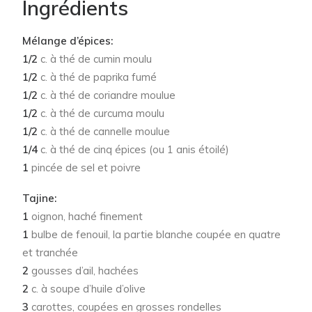
Ingrédients
Mélange d’épices:
1/2
c. à thé de cumin moulu
1/2
c. à thé de paprika fumé
1/2
c. à thé de coriandre moulue
1/2
c. à thé de curcuma moulu
1/2
c. à thé de cannelle moulue
1/4
c. à thé de cinq épices (ou 1 anis étoilé)
1
pincée de sel et poivre
Tajine:
1
oignon, haché finement
1
bulbe de fenouil, la partie blanche coupée en quatre
et tranchée
2
gousses d’ail, hachées
2
c. à soupe d’huile d’olive
3
carottes, coupées en grosses rondelles