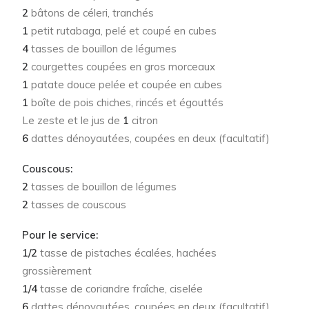
2
bâtons de céleri, tranchés
1
petit rutabaga, pelé et coupé en cubes
4
tasses de bouillon de légumes
2
courgettes coupées en gros morceaux
1
patate douce pelée et coupée en cubes
1
boîte de pois chiches, rincés et égouttés
Le zeste et le jus de
1
citron
6
dattes dénoyautées, coupées en deux (facultatif)
Couscous:
2
tasses de bouillon de légumes
2
tasses de couscous
Pour le service:
1/2
tasse de pistaches écalées, hachées
grossièrement
1/4
tasse de coriandre fraîche, ciselée
6
dattes dénoyautées, coupées en deux (facultatif)