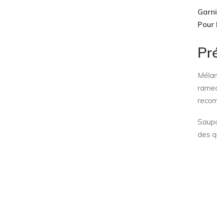
Garni
Pour 
Pr
Mélan
rameq
recom
Saupo
des q