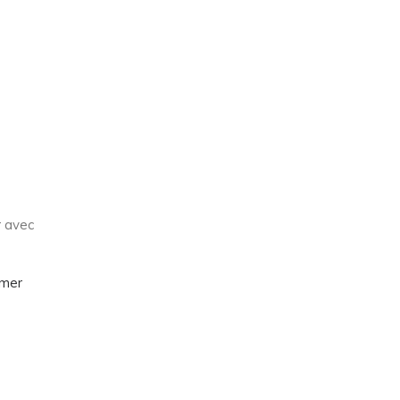
r avec
imer