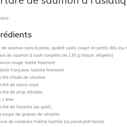
tions
grédients
g
de saumon sans la peau, qualité sushi, coupé en petits dés (ou 
aux de saumon à sushi surgelés de 130 g chacun, dégelés)
ivron rouge, haché finement
lote française, hachée finement
à thé d’huile de sésame
à thé de sauce soya
à thé de sirop d’érable
e 1 lime
à thé de Sriracha (au goût)
à soupe de graines de sésame
sse de coriandre fraîche hachée (ou persil plat haché)