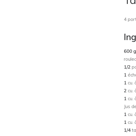
4 por
In
600 
roule
1/2
po
1
écha
1
cu. 
2
cu. 
1
cu. 
Jus d
1
cu. 
1
cu. 
1/4
ta